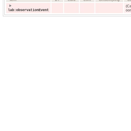
(Ca
lab:observationEvent
oo