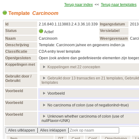
Terug naar index
<<
Terug naar templates
Template
Carcinoom
Id
2.16.840.1.113883.2.4.3.36.10.339
Ingangsdatum
2013
Status
Versielabel
Actief
Naam
Carcinoom
Weergavenaam
Carc
Omschrijving
Template: Carcinoom ja/nee en gegevens indien ja
Classificatie
CDA entry level template
Open/gesloten
Open (ook andere dan gedefinieerde elementen zijn toege
Koppelingen met
Koppelingen met 22 concepten
Gebruikt door /
Gebruikt door 13 transacties en 21 templates, Gebruikt
Gebruikt
templates
Voorbeeld
Voorbeeld
Voorbeeld
No carcinoma of colon (use of negationInd=true)
Voorbeeld
Unknown whether carcinoma of colon (use of
nullFlavor=UNK)
Alles uitklappen
Alles inklappen
Item
DT
Card
Conf
Omschrijving
L