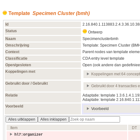
Template
Specimen Cluster (bmh)
Id
2.16.840.1.113883.2.4.3.36.10.3
Status
Ontwerp
Naam
Specimenclusterbmh
Omschrijving
Template: Specimen Cluster (BM
Context
Parent nodes van template elemen
Classificatie
CDA entry level template
Open/gesloten
Open (ook andere dan gedefiniee
Koppelingen met
Koppelingen met 64 concep
Gebruikt door / Gebruikt
Gebruikt door 4 transacties 
Relatie
Adaptatie: template 1.3.6.1.4.1.1
Adaptatie: template 2.16.840.1.1
Voorbeeld
Voorbeeld
Alles uitklappen
Alles inklappen
Item
DT
hl7:organizer