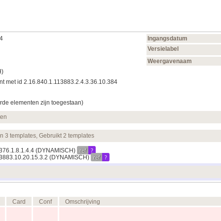
84
Ingangsdatum
Versielabel
Weergavenaam
H)
t met id 2.16.840.1.113883.2.4.3.36.10.384
rde elementen zijn toegestaan)
ten
en 3 templates, Gebruikt 2 templates
ref
?
9376.1.8.1.4.4
(DYNAMISCH)
ref
?
13883.10.20.15.3.2
(DYNAMISCH)
Card
Conf
Omschrijving