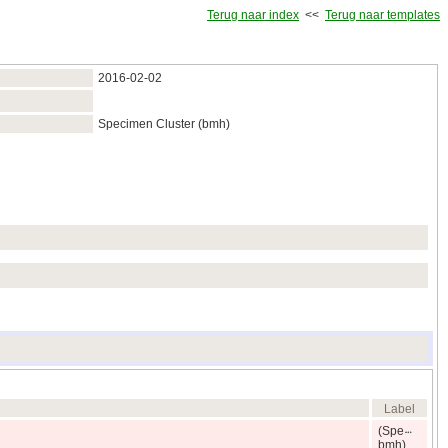
Terug naar index
<<
Terug naar templates
2016‑02‑02
Specimen Cluster (bmh)
Label
(Spe
bmh)