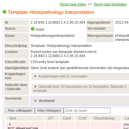
Terug naar index
<<
Terug naar templates
Template
Histopathology interpretation
Id
2.16.840.1.113883.2.4.3.36.10.404
Ingangsdatum
2012‑04
Status
Versielabel
Actief
Naam
Histopathologyinterpretation
Weergavenaam
Histopat
interpret
Omschrijving
Template: Histopathology interpretation
Context
Parent nodes van template element met id
2.16.840.1.113883.2.4.3.36.10.404
Classificatie
CDA entry level template
Open/gesloten
Open (ook andere dan gedefinieerde elementen zijn toegestaa
Koppelingen
Koppelingen met 11 concepten
met
Gebruikt door
Gebruikt door 10 transacties en 12 templates, Gebruikt 1
/ Gebruikt
template
Voorbeeld
Voorbeeld
Alles uitklappen
Alles inklappen
Item
DT
Card
Conf
Omschrijving
La
(Hi
hl7:observation
ion