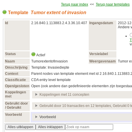
Terug naar index
<<
Terug naar templates
Template
Tumor extent of invasion
Id
2.16.840.1.113883.2.4.3.36.10.407
Ingangsdatum
2012‑12
Andere ve
T
v
Status
Versielabel
Actief
Naam
Tumorextentofinvasion
Weergavenaam
Tumor ex
Omschrijving
Template: Invasiediepte
Context
Parent nodes van template element met id 2.16.840.1.113883.
Classificatie
CDA entry level template
Open/gesloten
Open (ook andere dan gedefinieerde elementen zijn toegestaa
Koppelingen
Koppelingen met 11 concepten
met
Gebruikt door
Gebruikt door 10 transacties en 12 templates, Gebruikt 0 
/ Gebruikt
Voorbeeld
Voorbeeld
Alles uitklappen
Alles inklappen