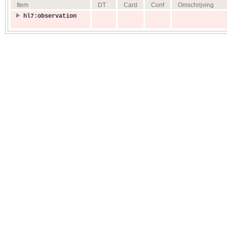
Item
DT
Card
Conf
Omschrijving
hl7:observation