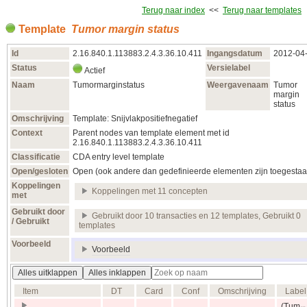
Terug naar index
<<
Terug naar templates
Template
Tumor margin status
Id
2.16.840.1.113883.2.4.3.36.10.411
Ingangsdatum
2012‑04
Status
Versielabel
Actief
Naam
Tumormarginstatus
Weergavenaam
Tumor
margin
status
Omschrijving
Template: Snijvlakpositiefnegatief
Context
Parent nodes van template element met id
2.16.840.1.113883.2.4.3.36.10.411
Classificatie
CDA entry level template
Open/gesloten
Open (ook andere dan gedefinieerde elementen zijn toegestaa
Koppelingen
Koppelingen met 11 concepten
met
Gebruikt door
Gebruikt door 10 transacties en 12 templates, Gebruikt 0
/ Gebruikt
templates
Voorbeeld
Voorbeeld
Alles uitklappen
Alles inklappen
Item
DT
Card
Conf
Omschrijving
Label
(Tum