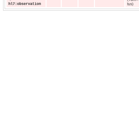
hl7:observation
tus)