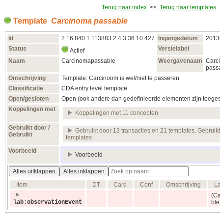
Terug naar index
<<
Terug naar templates
Template
Carcinoma passable
Id
2.16.840.1.113883.2.4.3.36.10.427
Ingangsdatum
2013
Status
Versielabel
Actief
Naam
Carcinomapassable
Weergavenaam
Carc
pass
Omschrijving
Template: Carcinoom is wel/niet te passeren
Classificatie
CDA entry level template
Open/gesloten
Open (ook andere dan gedefinieerde elementen zijn toege
Koppelingen met
Koppelingen met 11 concepten
Gebruikt door /
Gebruikt door 13 transacties en 21 templates, Gebruikt
Gebruikt
templates
Voorbeeld
Voorbeeld
Alles uitklappen
Alles inklappen
Item
DT
Card
Conf
Omschrijving
L
(Ca
lab:observationEvent
ble