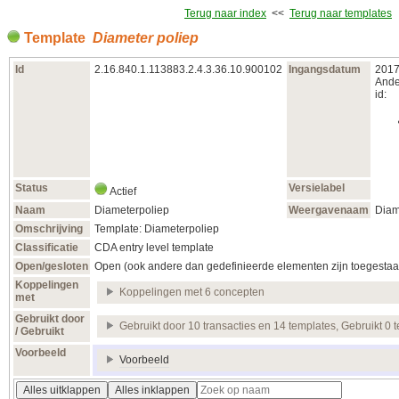
Terug naar index
<<
Terug naar templates
Template
Diameter poliep
Id
2.16.840.1.113883.2.4.3.36.10.900102
Ingangsdatum
2017
Ande
id:
Status
Versielabel
Actief
Naam
Diameterpoliep
Weergavenaam
Diam
Omschrijving
Template: Diameterpoliep
Classificatie
CDA entry level template
Open/gesloten
Open (ook andere dan gedefinieerde elementen zijn toegestaa
Koppelingen
Koppelingen met 6 concepten
met
Gebruikt door
Gebruikt door 10 transacties en 14 templates, Gebruikt 0 
/ Gebruikt
Voorbeeld
Voorbeeld
Alles uitklappen
Alles inklappen