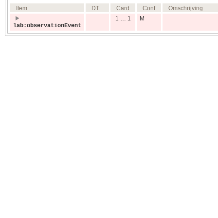
Item
DT
Card
Conf
Omschrijving
1 … 1
M
lab:observationEvent