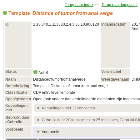
Terug naar index
<<
Terug naar templates
Template
Distance of tumor from anal verge
Id
2.16.840.1.113883.2.4.3.36.10.900120
Ingangsdatum
2017
Ander
Status
Versielabel
Actief
Naam
Distanceoftumorfromanalverge
Weergavenaam
Dist
Omschrijving
Template: Distance of tumor from anal verge
Classificatie
CDA entry level template
Open/gesloten
Open (ook andere dan gedefinieerde elementen zijn toegestaa
Koppelingen
Koppelingen met 12 concepten
met
Gebruikt door
Gebruikt door 20 transacties en 25 templates, Gebruikt 0 
/ Gebruikt
Voorbeeld
Voorbeeld