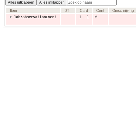
Alles uitklappen
Alles inklappen
Item
DT
Card
Conf
Omschrijving
1 … 1
M
lab:observationEvent