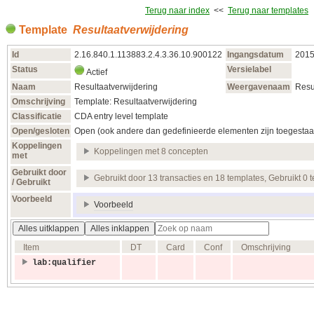
Terug naar index
<<
Terug naar templates
Template
Resultaatverwijdering
Id
2.16.840.1.113883.2.4.3.36.10.900122
Ingangsdatum
2015
Status
Versielabel
Actief
Naam
Resultaatverwijdering
Weergavenaam
Resu
Omschrijving
Template: Resultaatverwijdering
Classificatie
CDA entry level template
Open/gesloten
Open (ook andere dan gedefinieerde elementen zijn toegestaa
Koppelingen
Koppelingen met 8 concepten
met
Gebruikt door
Gebruikt door 13 transacties en 18 templates, Gebruikt 0 
/ Gebruikt
Voorbeeld
Voorbeeld
Alles uitklappen
Alles inklappen
Item
DT
Card
Conf
Omschrijving
lab:qualifier