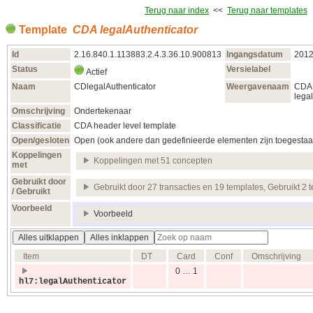
Terug naar index
<<
Terug naar templates
Template
CDA legalAuthenticator
Id
2.16.840.1.113883.2.4.3.36.10.900813
Ingangsdatum
2012
Status
Versielabel
Actief
Naam
CDlegalAuthenticator
Weergavenaam
CDA
lega
Omschrijving
Ondertekenaar
Classificatie
CDA header level template
Open/gesloten
Open (ook andere dan gedefinieerde elementen zijn toegestaa
Koppelingen
Koppelingen met 51 concepten
met
Gebruikt door
Gebruikt door 27 transacties en 19 templates, Gebruikt 2 
/ Gebruikt
Voorbeeld
Voorbeeld
Alles uitklappen
Alles inklappen
Item
DT
Card
Conf
Omschrijving
0 … 1
hl7:legalAuthenticator