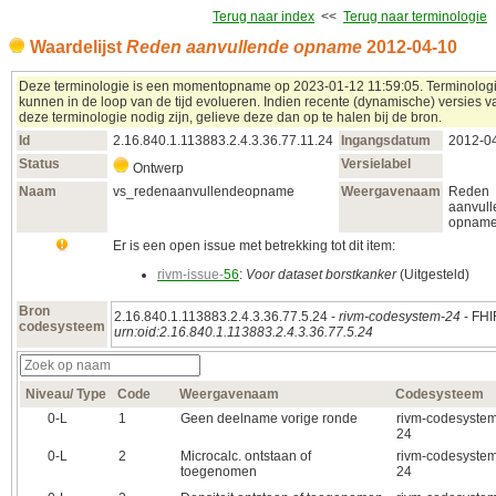
Terug naar index
<<
Terug naar terminologie
Waardelijst
Reden aanvullende opname
2012‑04‑10
Deze terminologie is een momentopname op 2023‑01‑12 11:59:05. Terminolog
kunnen in de loop van de tijd evolueren. Indien recente (dynamische) versies v
deze terminologie nodig zijn, gelieve deze dan op te halen bij de bron.
Id
2.16.840.1.113883.2.4.3.36.77.11.24
Ingangsdatum
2012‑0
Status
Versielabel
Ontwerp
Naam
vs_redenaanvullendeopname
Weergavenaam
Reden
aanvul
opnam
Er is een open issue met betrekking tot dit item:
rivm-issue-
56
:
Voor dataset borstkanker
(Uitgesteld)
Bron
2.16.840.1.113883.2.4.3.36.77.5.24 -
rivm-codesystem-24
- FHI
codesysteem
urn:oid:2.16.840.1.113883.2.4.3.36.77.5.24
Niveau/ Type
Code
Weergavenaam
Codesysteem
0‑L
1
Geen deelname vorige ronde
rivm-codesystem
24
0‑L
2
Microcalc. ontstaan of
rivm-codesystem
toegenomen
24