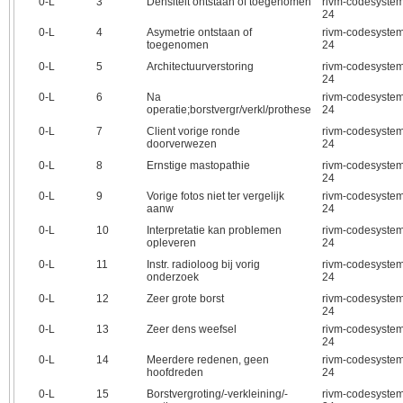
0‑L
3
Densiteit ontstaan of toegenomen
rivm-codesystem
24
0‑L
4
Asymetrie ontstaan of
rivm-codesystem
toegenomen
24
0‑L
5
Architectuurverstoring
rivm-codesystem
24
0‑L
6
Na
rivm-codesystem
operatie;borstvergr/verkl/prothese
24
0‑L
7
Client vorige ronde
rivm-codesystem
doorverwezen
24
0‑L
8
Ernstige mastopathie
rivm-codesystem
24
0‑L
9
Vorige fotos niet ter vergelijk
rivm-codesystem
aanw
24
0‑L
10
Interpretatie kan problemen
rivm-codesystem
opleveren
24
0‑L
11
Instr. radioloog bij vorig
rivm-codesystem
onderzoek
24
0‑L
12
Zeer grote borst
rivm-codesystem
24
0‑L
13
Zeer dens weefsel
rivm-codesystem
24
0‑L
14
Meerdere redenen, geen
rivm-codesystem
hoofdreden
24
0‑L
15
Borstvergroting/-verkleining/-
rivm-codesystem