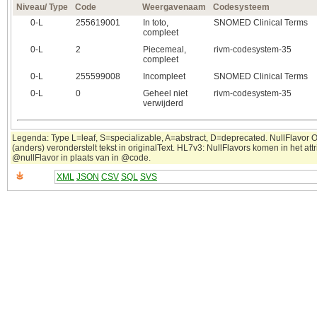
Niveau/ Type
Code
Weergavenaam
Codesysteem
0‑L
255619001
In toto,
SNOMED Clinical Terms
compleet
0‑L
2
Piecemeal,
rivm-codesystem-35
compleet
0‑L
255599008
Incompleet
SNOMED Clinical Terms
0‑L
0
Geheel niet
rivm-codesystem-35
verwijderd
Legenda: Type L=leaf, S=specializable, A=abstract, D=deprecated. NullFlavor 
(anders) veronderstelt tekst in originalText. HL7v3: NullFlavors komen in het attr
@nullFlavor in plaats van in @code.
XML
JSON
CSV
SQL
SVS