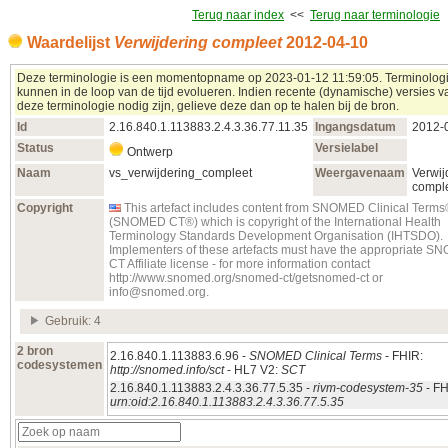
Terug naar index
<<
Terug naar terminologie
Waardelijst
Verwijdering compleet
2012‑04‑10
Deze terminologie is een momentopname op 2023‑01‑12 11:59:05. Terminolog
kunnen in de loop van de tijd evolueren. Indien recente (dynamische) versies v
deze terminologie nodig zijn, gelieve deze dan op te halen bij de bron.
Id
2.16.840.1.113883.2.4.3.36.77.11.35
Ingangsdatum
2012‑
Status
Versielabel
Ontwerp
Naam
vs_verwijdering_compleet
Weergavenaam
Verwij
compl
Copyright
This artefact includes content from SNOMED Clinical Term
(SNOMED CT®) which is copyright of the International Health
Terminology Standards Development Organisation (IHTSDO).
Implementers of these artefacts must have the appropriate 
CT Affiliate license - for more information contact
http://www.snomed.org/snomed-ct/getsnomed-ct or
info@snomed.org.
Gebruik: 4
2 bron
2.16.840.1.113883.6.96 -
SNOMED Clinical Terms
- FHIR:
codesystemen
http://snomed.info/sct
- HL7 V2:
SCT
2.16.840.1.113883.2.4.3.36.77.5.35 -
rivm-codesystem-35
- FH
urn:oid:2.16.840.1.113883.2.4.3.36.77.5.35