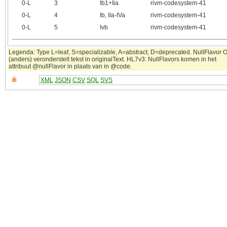
0‑L
3
Ib1+Iia
rivm-codesystem-41
0‑L
4
Ib, IIa-IVa
rivm-codesystem-41
0‑L
5
Ivb
rivm-codesystem-41
Legenda: Type L=leaf, S=specializable, A=abstract, D=deprecated. NullFlavor 
(anders) veronderstelt tekst in originalText. HL7v3: NullFlavors komen in het
attribuut @nullFlavor in plaats van in @code.
XML
JSON
CSV
SQL
SVS