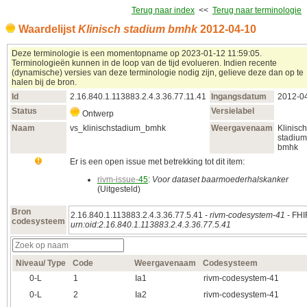
Terug naar index
<<
Terug naar terminologie
Waardelijst
Klinisch stadium bmhk
2012‑04‑10
Deze terminologie is een momentopname op 2023‑01‑12 11:59:05.
Terminologieën kunnen in de loop van de tijd evolueren. Indien recente
(dynamische) versies van deze terminologie nodig zijn, gelieve deze dan op te
halen bij de bron.
Id
2.16.840.1.113883.2.4.3.36.77.11.41
Ingangsdatum
2012‑0
Status
Versielabel
Ontwerp
Naam
vs_klinischstadium_bmhk
Weergavenaam
Klinisch
stadium
bmhk
Er is een open issue met betrekking tot dit item:
rivm-issue-
45
:
Voor dataset baarmoederhalskanker
(Uitgesteld)
Bron
2.16.840.1.113883.2.4.3.36.77.5.41 -
rivm-codesystem-41
- FHI
codesysteem
urn:oid:2.16.840.1.113883.2.4.3.36.77.5.41
Niveau/ Type
Code
Weergavenaam
Codesysteem
0‑L
1
Ia1
rivm-codesystem-41
0‑L
2
Ia2
rivm-codesystem-41