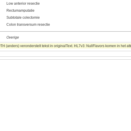
Low anterior resectie
Rectumamputatie
Subtotale colectomie
Colon transversum resectie
Overige
 (anders) veronderstelt tekst in originalText. HL7v3: NullFlavors komen in het att