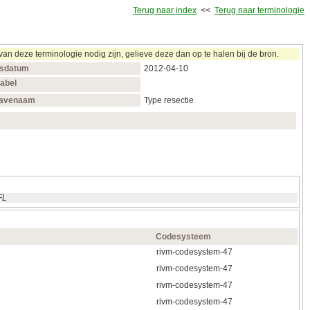
Terug naar index
<<
Terug naar terminologie
 deze terminologie nodig zijn, gelieve deze dan op te halen bij de bron.
gsdatum
2012‑04‑10
label
avenaam
Type resectie
FL
Codesysteem
rivm-codesystem-47
rivm-codesystem-47
rivm-codesystem-47
rivm-codesystem-47