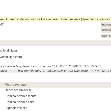
 kunnen in de loop van de tijd evolueren. Indien recente (dynamische) versies van
.47
Ingan
Versie
Weerg
 tot dit item:
evant
(Uitgesteld)
47 -
rivm-codesystem-47
- FHIR:
urn:oid:2.16.840.1.113883.2.4.3.36.77.5.47
Flavor
- FHIR:
http://terminology.hl7.org/CodeSystem/v3-NullFlavor
- HL7 V2:
NULL
Weergavenaam
Ileocaecaalresectie
Hemicolectomie rechts
Hemicolectomie links
Sigmoidresectie