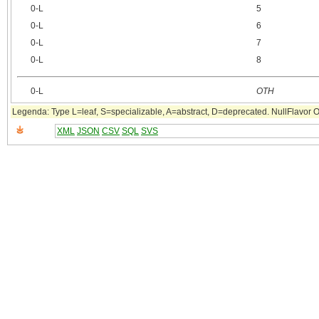
0‑L
5
0‑L
6
0‑L
7
0‑L
8
0‑L
OTH
Legenda: Type L=leaf, S=specializable, A=abstract, D=deprecated. NullFlavor OTH
XML
JSON
CSV
SQL
SVS