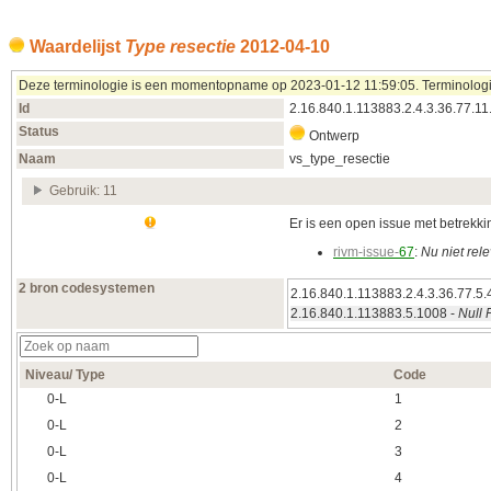
Waardelijst
Type resectie
2012‑04‑10
Deze terminologie is een momentopname op 2023‑01‑12 11:59:05. Terminologieën
Id
2.16.840.1.113883.2.4.3.36.77.11
Status
Ontwerp
Naam
vs_type_resectie
Gebruik: 11
Er is een open issue met betrekking
rivm-issue-
67
:
Nu niet rel
2 bron codesystemen
2.16.840.1.113883.2.4.3.36.77.5.
2.16.840.1.113883.5.1008 -
Null 
Niveau/ Type
Code
0‑L
1
0‑L
2
0‑L
3
0‑L
4