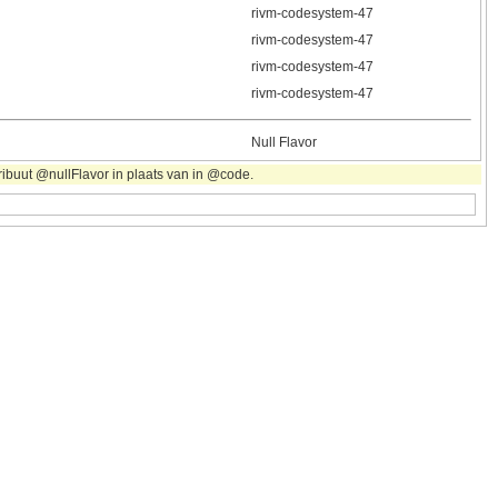
rivm-codesystem-47
rivm-codesystem-47
rivm-codesystem-47
rivm-codesystem-47
Null Flavor
ribuut @nullFlavor in plaats van in @code.