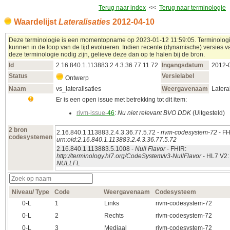
Terug naar index
<<
Terug naar terminologie
Waardelijst
Lateralisaties
2012‑04‑10
Deze terminologie is een momentopname op 2023‑01‑12 11:59:05. Terminolog
kunnen in de loop van de tijd evolueren. Indien recente (dynamische) versies v
deze terminologie nodig zijn, gelieve deze dan op te halen bij de bron.
Id
2.16.840.1.113883.2.4.3.36.77.11.72
Ingangsdatum
2012‑
Status
Versielabel
Ontwerp
Naam
vs_lateralisaties
Weergavenaam
Latera
Er is een open issue met betrekking tot dit item:
rivm-issue-
46
:
Nu niet relevant BVO DDK
(Uitgesteld)
2 bron
2.16.840.1.113883.2.4.3.36.77.5.72 -
rivm-codesystem-72
- FH
codesystemen
urn:oid:2.16.840.1.113883.2.4.3.36.77.5.72
2.16.840.1.113883.5.1008 -
Null Flavor
- FHIR:
http://terminology.hl7.org/CodeSystem/v3-NullFlavor
- HL7 V2:
NULLFL
Niveau/ Type
Code
Weergavenaam
Codesysteem
0‑L
1
Links
rivm-codesystem-72
0‑L
2
Rechts
rivm-codesystem-72
0‑L
3
Mediaal
rivm-codesystem-72