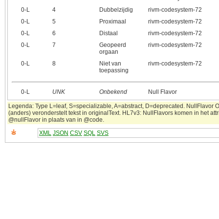
0‑L
4
Dubbelzijdig
rivm-codesystem-72
0‑L
5
Proximaal
rivm-codesystem-72
0‑L
6
Distaal
rivm-codesystem-72
0‑L
7
Geopeerd
rivm-codesystem-72
orgaan
0‑L
8
Niet van
rivm-codesystem-72
toepassing
0‑L
UNK
Onbekend
Null Flavor
Legenda: Type L=leaf, S=specializable, A=abstract, D=deprecated. NullFlavor 
(anders) veronderstelt tekst in originalText. HL7v3: NullFlavors komen in het attr
@nullFlavor in plaats van in @code.
XML
JSON
CSV
SQL
SVS