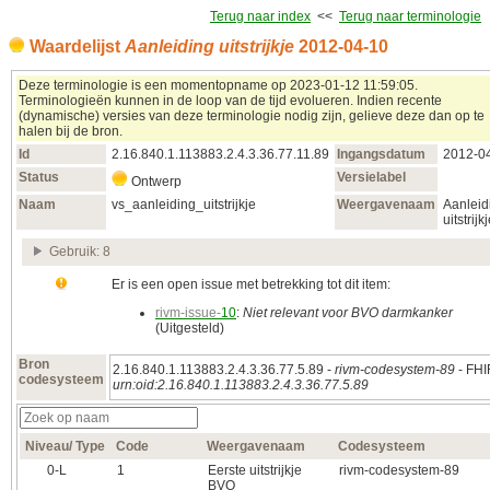
Terug naar index
<<
Terug naar terminologie
Waardelijst
Aanleiding uitstrijkje
2012‑04‑10
Deze terminologie is een momentopname op 2023‑01‑12 11:59:05.
Terminologieën kunnen in de loop van de tijd evolueren. Indien recente
(dynamische) versies van deze terminologie nodig zijn, gelieve deze dan op te
halen bij de bron.
Id
2.16.840.1.113883.2.4.3.36.77.11.89
Ingangsdatum
2012‑0
Status
Versielabel
Ontwerp
Naam
vs_aanleiding_uitstrijkje
Weergavenaam
Aanleid
uitstrijk
Gebruik: 8
Er is een open issue met betrekking tot dit item:
rivm-issue-
10
:
Niet relevant voor BVO darmkanker
(Uitgesteld)
Bron
2.16.840.1.113883.2.4.3.36.77.5.89 -
rivm-codesystem-89
- FHI
codesysteem
urn:oid:2.16.840.1.113883.2.4.3.36.77.5.89
Niveau/ Type
Code
Weergavenaam
Codesysteem
0‑L
1
Eerste uitstrijkje
rivm-codesystem-89
BVO