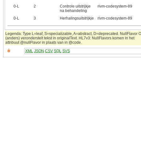
0‑L
2
Controle uitstrijkje
rivm-codesystem-89
na behandeling
0‑L
3
Herhalingsuitstrijkje
rivm-codesystem-89
Legenda: Type L=leaf, S=specializable, A=abstract, D=deprecated. NullFlavor 
(anders) veronderstelt tekst in originalText. HL7v3: NullFlavors komen in het
attribuut @nullFlavor in plaats van in @code.
XML
JSON
CSV
SQL
SVS