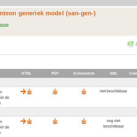
anteon generiek model (san-gen-)
Groep
HTML
PDF
Schematron
XML
Com
niet beschikbaar
r
óór de
e
nog niet
r
beschikbaar
óór de
e