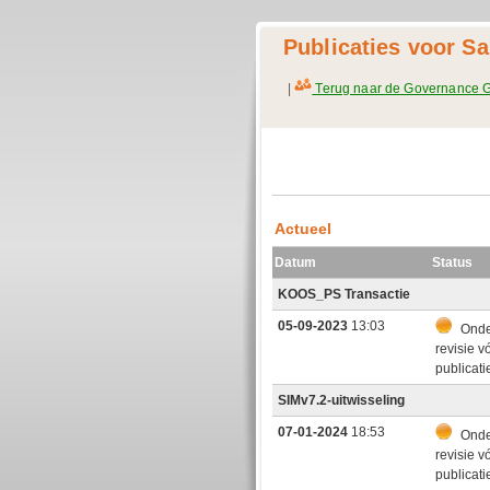
Publicaties voor S
|
Terug naar de Governance 
Actueel
Datum
Status
KOOS_PS Transactie
05-09-2023
13:03
Onde
revisie v
publicati
SIMv7.2-uitwisseling
07-01-2024
18:53
Onde
revisie v
publicati