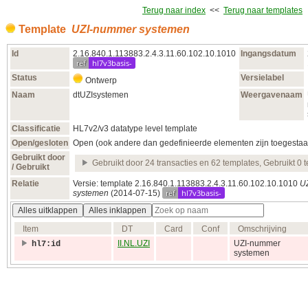
Terug naar index
<<
Terug naar templates
Template
UZI-nummer systemen
Id
2.16.840.1.113883.2.4.3.11.60.102.10.1010
Ingangsdatum
ref
hl7v3basis-
Status
Versielabel
Ontwerp
Naam
dtUZIsystemen
Weergavenaam
Classificatie
HL7v2/v3 datatype level template
Open/gesloten
Open (ook andere dan gedefinieerde elementen zijn toegestaa
Gebruikt door
Gebruikt door 24 transacties en 62 templates, Gebruikt 0 
/ Gebruikt
Relatie
Versie: template 2.16.840.1.113883.2.4.3.11.60.102.10.1010
U
ref
hl7v3basis-
systemen
(2014‑07‑15)
Alles uitklappen
Alles inklappen
Item
DT
Card
Conf
Omschrijving
II.NL.UZI
UZI-nummer
hl7:id
systemen