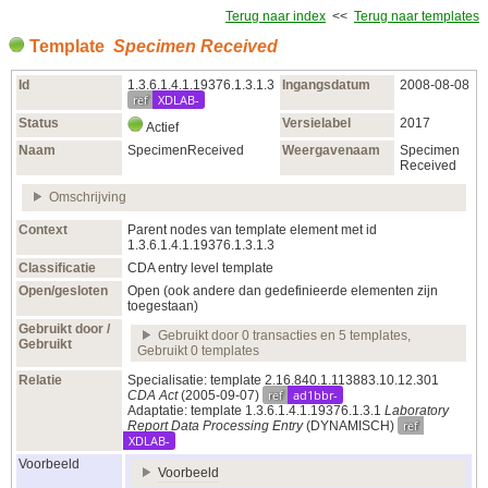
Terug naar index
<<
Terug naar templates
Template
Specimen Received
Id
1.3.6.1.4.1.19376.1.3.1.3
Ingangsdatum
2008‑08‑08
ref
XDLAB-
Status
Versielabel
2017
Actief
Naam
SpecimenReceived
Weergavenaam
Specimen
Received
Omschrijving
Context
Parent nodes van template element met id
1.3.6.1.4.1.19376.1.3.1.3
Classificatie
CDA entry level template
Open/gesloten
Open (ook andere dan gedefinieerde elementen zijn
toegestaan)
Gebruikt door /
Gebruikt door 0 transacties en 5 templates,
Gebruikt
Gebruikt 0 templates
Relatie
Specialisatie: template 2.16.840.1.113883.10.12.301
ref
ad1bbr-
CDA Act
(2005‑09‑07)
Adaptatie: template 1.3.6.1.4.1.19376.1.3.1
Laboratory
ref
Report Data Processing Entry
(DYNAMISCH)
XDLAB-
Voorbeeld
Voorbeeld