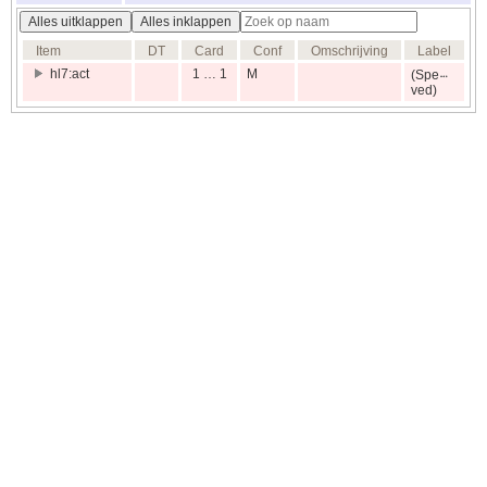
Alles uitklappen
Alles inklappen
Item
DT
Card
Conf
Omschrijving
Label
hl7:act
1 … 1
M
(Spe
ved)