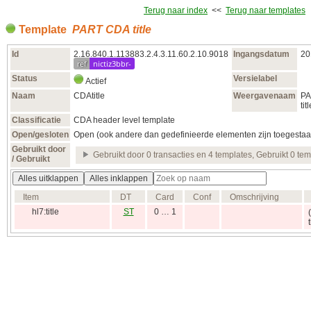
Terug naar index
<<
Terug naar templates
Template
PART CDA title
Id
2.16.840.1.113883.2.4.3.11.60.2.10.9018
Ingangsdatum
20
ref
nictiz3bbr-
Status
Versielabel
Actief
Naam
CDAtitle
Weergavenaam
PA
tit
Classificatie
CDA header level template
Open/gesloten
Open (ook andere dan gedefinieerde elementen zijn toegestaa
Gebruikt door
Gebruikt door 0 transacties en 4 templates, Gebruikt 0 te
/ Gebruikt
Alles uitklappen
Alles inklappen
Item
DT
Card
Conf
Omschrijving
hl7:title
ST
0 … 1