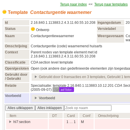
Terug naar index
<<
Terug naar templates
Template
Contacturgentie waarnemer
Id
2.16.840.1.113883.2.4.3.11.60.55.10.208
Ingangsdatum
20
Status
Versielabel
Ontwerp
Naam
Contacturgentiewaarnemer
Weergavenaam
Co
wa
Omschrijving
Contacturgentie (code) waarnemend huisarts
Context
Parent nodes van template element met id
2.16.840.1.113883.2.4.3.11.60.55.10.208
Classificatie
CDA section level template
Open/gesloten
Open (ook andere dan gedefinieerde elementen zijn toegestaa
Gebruikt door
Gebruikt door 0 transacties en 3 templates, Gebruikt 1 tem
/ Gebruikt
Relatie
Specialisatie: template 2.16.840.1.113883.10.12.201
CDA Sect
ref
ad1bbr-
(2005‑09‑07)
Voorbeeld
Voorbeeld
Alles uitklappen
Alles inklappen
Item
DT
Card
Conf
Omschrijving
hl7:section
1 … 1
M