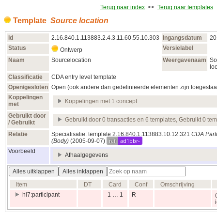
Terug naar index
<<
Terug naar templates
Template
Source location
Id
2.16.840.1.113883.2.4.3.11.60.55.10.303
Ingangsdatum
20
Status
Versielabel
Ontwerp
Naam
Sourcelocation
Weergavenaam
So
lo
Classificatie
CDA entry level template
Open/gesloten
Open (ook andere dan gedefinieerde elementen zijn toegestaa
Koppelingen
Koppelingen met 1 concept
met
Gebruikt door
Gebruikt door 0 transacties en 6 templates, Gebruikt 0 te
/ Gebruikt
Relatie
Specialisatie: template 2.16.840.1.113883.10.12.321
CDA Parti
ref
ad1bbr-
(Body)
(2005‑09‑07)
Voorbeeld
Afhaalgegevens
Alles uitklappen
Alles inklappen
Item
DT
Card
Conf
Omschrijving
hl7:participant
1 … 1
R