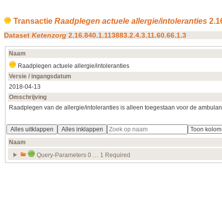
Transactie
Raadplegen actuele allergie/intoleranties
2.16
Dataset
Ketenzorg
2.16.840.1.113883.2.4.3.11.60.66.1.3
Naam
Raadplegen actuele allergie/intoleranties
Versie / ingangsdatum
2018‑04‑13
Omschrijving
Raadplegen van de allergie/intoleranties is alleen toegestaan voor de ambula
Alles uitklappen
Alles inklappen
Naam
Query-Parameters 0 … 1 Required