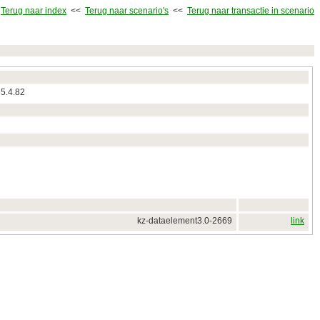
Terug naar index
<<
Terug naar scenario's
<<
Terug naar transactie in scenario
55.4.82
kz-dataelement3.0-2669
link