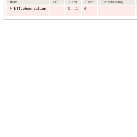
Item
DT
Card
Conf
Omschrijving
0 … 1
R
hl7:observation