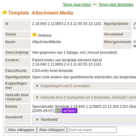
Terug naar index
<<
Terug naar templates
Template
Attachment Media
Id
2.16.840.1.113883.2.4.3.11.60.55.10.1181
Ingangsdatum
2
1
Status
Versielabel
Ontwerp
Naam
AttachmentMedia
Weergavenaam
A
M
Omschrijving
Alle gegevens van 1 bijlage, incl. inhoud (encoded).
Context
Parent nodes van template element met id
2.16.840.1.113883.2.4.3.11.60.55.10.1181
Classificatie
CDA entry level template
Open/gesloten
Open (ook andere dan gedefinieerde elementen zijn toegestaa
Koppelingen
Koppelingen met 6 concepten
met
Gebruikt door
Gebruikt door 0 transacties en 2 templates, Gebruikt 1 tem
/ Gebruikt
Relatie
Specialisatie: template 2.16.840.1.113883.10.12.303
CDA Obse
ref
ad1bbr-
(2005‑09‑07)
Voorbeeld
Voorbeeld
Alles uitklappen
Alles inklappen