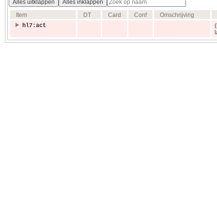
Alles uitklappen
Alles inklappen
Item
DT
Card
Conf
Omschrijving
hl7:act