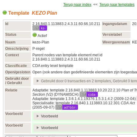
Terug naar index
<<
Terug naar templates
Template
KEZO Plan
Id
2.16.840.1.113883.2.4.3.11.60.66.10.211
Ingangsdatum
20
ref
kz-
Status
Versielabel
Actief
Naam
kezo-Plan
Weergavenaam
KE
Omschrijving
P-regel
Context
Parent nodes van template element met id
2.16.840.1.113883.2.4.3.11.60.66.10.211
Classificatie
CDA entry level template
Open/gesloten
Open (ook andere dan gedefinieerde elementen zijn toegestaa
Gebruikt door
Gebruikt door 0 transacties en 2 templates, Gebruikt 0 te
/ Gebruikt
Relatie
Adaptatie: template 2.16.840.1.113883.10.20.22.2.10
Plan of T
ref
ccda-
Section (V2)
(DYNAMISCH)
Adaptatie: template 1.3.6.1.4.1.19376.1.5.3.1.4.2
(2009‑12‑04)
Specialisatie: template 2.16.840.1.113883.10.12.301
CDA Act
ref
ad1bbr-
(2005‑09‑07)
Voorbeeld
Voorbeeld
Voorbeeld
Voorbeeld