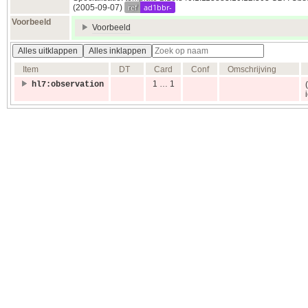
ref
ad1bbr-
(2005‑09‑07)
Voorbeeld
Voorbeeld
Alles uitklappen
Alles inklappen
Item
DT
Card
Conf
Omschrijving
1 … 1
hl7:observation