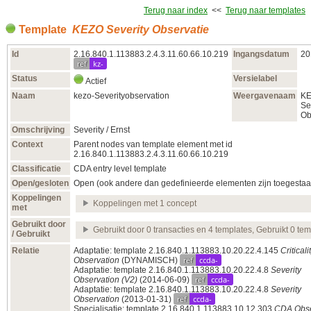
Terug naar index
<<
Terug naar templates
Template
KEZO Severity Observatie
Id
2.16.840.1.113883.2.4.3.11.60.66.10.219
Ingangsdatum
20
ref
kz-
Status
Versielabel
Actief
Naam
kezo-Severityobservation
Weergavenaam
K
Se
Ob
Omschrijving
Severity / Ernst
Context
Parent nodes van template element met id
2.16.840.1.113883.2.4.3.11.60.66.10.219
Classificatie
CDA entry level template
Open/gesloten
Open (ook andere dan gedefinieerde elementen zijn toegestaa
Koppelingen
Koppelingen met 1 concept
met
Gebruikt door
Gebruikt door 0 transacties en 4 templates, Gebruikt 0 te
/ Gebruikt
Relatie
Adaptatie: template 2.16.840.1.113883.10.20.22.4.145
Criticali
ref
ccda-
Observation
(DYNAMISCH)
Adaptatie: template 2.16.840.1.113883.10.20.22.4.8
Severity
ref
ccda-
Observation (V2)
(2014‑06‑09)
Adaptatie: template 2.16.840.1.113883.10.20.22.4.8
Severity
ref
ccda-
Observation
(2013‑01‑31)
Specialisatie: template 2.16.840.1.113883.10.12.303
CDA Obse