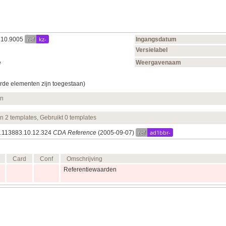
ref
kz-
6.10.9005
Ingangsdatum
Versielabel
e
Weergavenaam
rde elementen zijn toegestaan)
en
en 2 templates, Gebruikt 0 templates
ref
ad1bbr-
.1.113883.10.12.324
CDA Reference
(2005‑09‑07)
Card
Conf
Omschrijving
Referentiewaarden