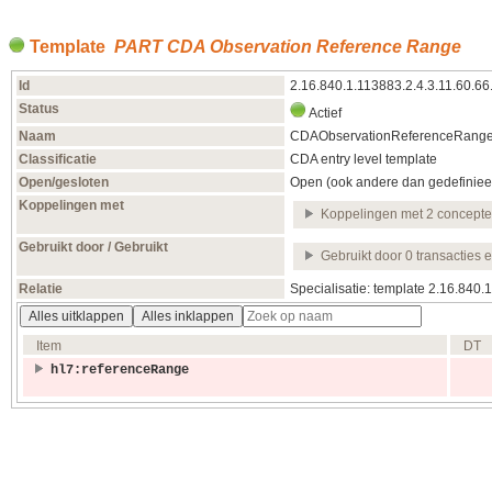
Template
PART CDA Observation Reference Range
Id
2.16.840.1.113883.2.4.3.11.60.6
Status
Actief
Naam
CDAObservationReferenceRang
Classificatie
CDA entry level template
Open/gesloten
Open (ook andere dan gedefiniee
Koppelingen met
Koppelingen met 2 concept
Gebruikt door / Gebruikt
Gebruikt door 0 transacties 
Relatie
Specialisatie: template 2.16.840
Alles uitklappen
Alles inklappen
Item
DT
hl7:referenceRange