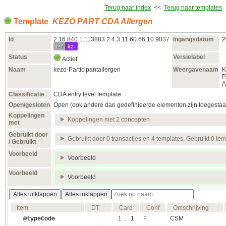
Terug naar index
<<
Terug naar templates
Template
KEZO PART CDA Allergen
Id
2.16.840.1.113883.2.4.3.11.60.66.10.9037
Ingangsdatum
2
ref
kz-
Status
Versielabel
Actief
Naam
kezo-Participantallergen
Weergavenaam
K
P
A
Classificatie
CDA entry level template
Open/gesloten
Open (ook andere dan gedefinieerde elementen zijn toegestaa
Koppelingen
Koppelingen met 2 concepten
met
Gebruikt door
Gebruikt door 0 transacties en 4 templates, Gebruikt 0 te
/ Gebruikt
Voorbeeld
Voorbeeld
Voorbeeld
Voorbeeld
Alles uitklappen
Alles inklappen
Item
DT
Card
Conf
Omschrijving
1 … 1
F
CSM
@typeCode