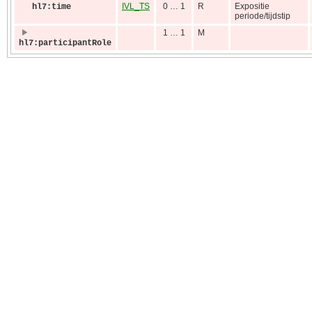
IVL_TS
0 … 1
R
Expositie
hl7:time
periode/tijdstip
1 … 1
M
hl7:participantRole