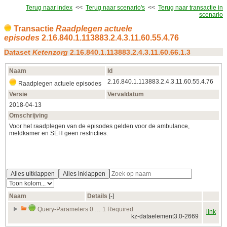
Terug naar index
<<
Terug naar scenario's
<<
Terug naar transactie in
scenario
Transactie
Raadplegen actuele
episodes
2.16.840.1.113883.2.4.3.11.60.55.4.76
Dataset
Ketenzorg
2.16.840.1.113883.2.4.3.11.60.66.1.3
Naam
Id
2.16.840.1.113883.2.4.3.11.60.55.4.76
Raadplegen actuele episodes
Versie
Vervaldatum
2018‑04‑13
Omschrijving
Voor het raadplegen van de episodes gelden voor de ambulance,
meldkamer en SEH geen restricties.
Alles uitklappen
Alles inklappen
Naam
Details
[‑]
Query-Parameters 0 … 1 Required
link
kz-dataelement3.0-2669