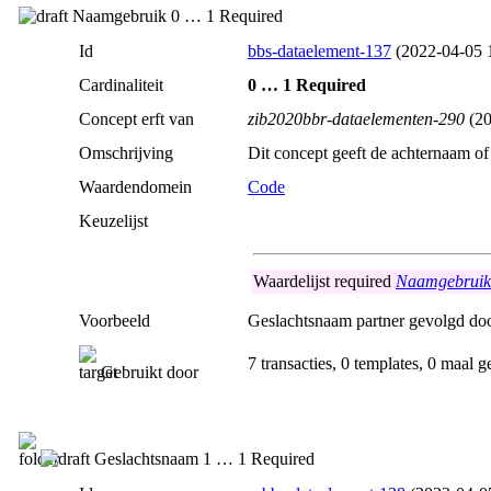
Naamgebruik 0 … 1 Required
Id
bbs-dataelement-137
(2022‑04‑05 
Cardinaliteit
0 … 1 Required
Concept erft van
zib2020bbr-dataelementen-290
(20
Omschrijving
Dit concept geeft de achternaam 
Waardendomein
Code
Keuzelijst
Waardelijst
required
NaamgebruikC
Voorbeeld
Geslachtsnaam partner gevolgd do
7 transacties, 0 templates, 0 maal g
Gebruikt door
Geslachtsnaam 1 … 1 Required