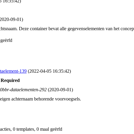
 16:35:42)
2020‑09‑01)
chtsnaam. Deze container bevat alle gegevenselementen van het conce
 geërfd
taelement-139
(2022‑04‑05 16:35:42)
 Required
20bbr-dataelementen-292
(2020‑09‑01)
 eigen achternaam behorende voorvoegsels.
sacties, 0 templates, 0 maal geërfd