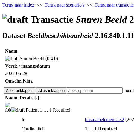
Terug naar index
<<
Terug naar scenario's
<<
Terug naar transactie
Transactie
Sturen Beeld
2
Dataset
Beeldbeschikbaarheid
2.16.840.1.11
Naam
Sturen Beeld (0.4.0)
Versie / ingangsdatum
2022‑06‑28
Omschrijving
Alles uitklappen
Alles inklappen
Naam
Details
[‑]
Patient 1 … 1 Required
Id
bbs-dataelement-132
(202
Cardinaliteit
1 … 1 Required