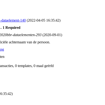
-dataelement-140
(2022‑04‑05 16:35:42)
… 1 Required
b2020bbr-dataelementen-293
(2020‑09‑01)
iciële achternaam van de persoon.
ing
ten
ransacties, 0 templates, 0 maal geërfd
6:35:42)