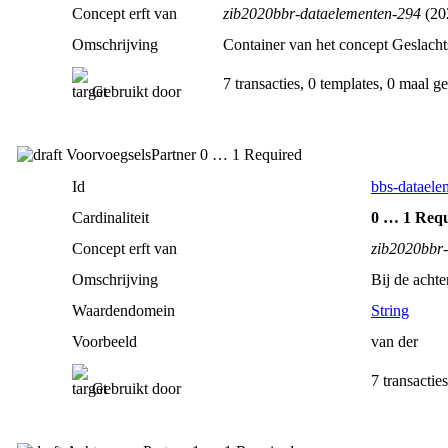
Concept erft van
zib2020bbr-dataelementen-294
(20
Omschrijving
Container van het concept Geslacht
7 transacties, 0 templates, 0 maal g
Gebruikt door
VoorvoegselsPartner 0 … 1 Required
Id
bbs-dataele
Cardinaliteit
0 … 1 Req
Concept erft van
zib2020bbr
Omschrijving
Bij de acht
Waardendomein
String
Voorbeeld
van der
7 transactie
Gebruikt door