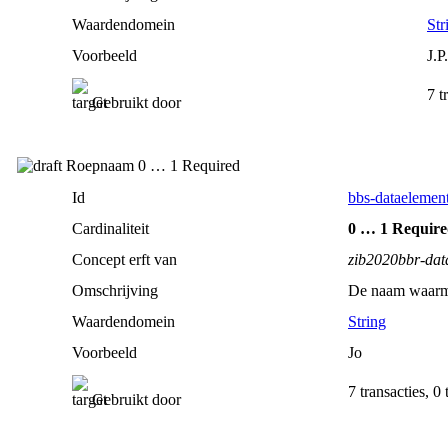
Waardendomein
Str
Voorbeeld
J.P
7 t
Gebruikt door
Roepnaam 0 … 1 Required
Id
bbs-dataelemen
Cardinaliteit
0 … 1 Requir
Concept erft van
zib2020bbr-dat
Omschrijving
De naam waarme
Waardendomein
String
Voorbeeld
Jo
7 transacties, 0
Gebruikt door