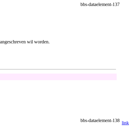
bbs-dataelement-137
aangeschreven wil worden.
bbs-dataelement-138
link