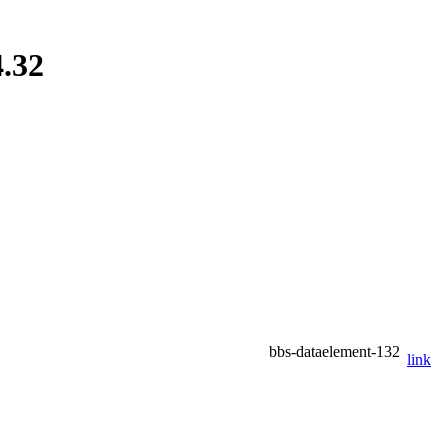
4.32
bbs-dataelement-132
link