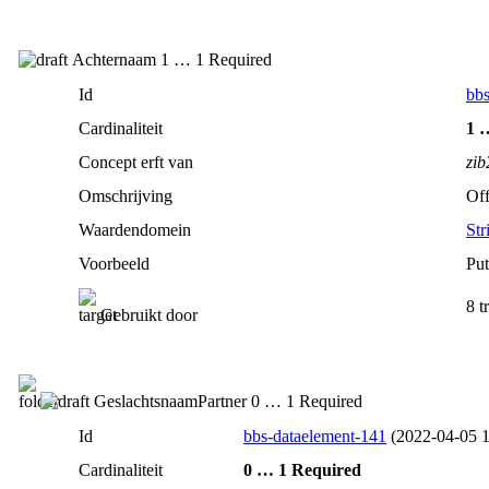
Achternaam 1 … 1 Required
Id
bbs
Cardinaliteit
1 
Concept erft van
zi
Omschrijving
Off
Waardendomein
Str
Voorbeeld
Put
8 t
Gebruikt door
GeslachtsnaamPartner 0 … 1 Required
Id
bbs-dataelement-141
(2022‑04‑05 1
Cardinaliteit
0 … 1 Required