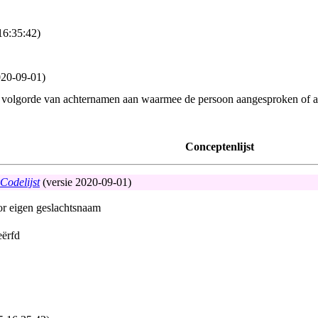
16:35:42)
20‑09‑01)
of volgorde van achternamen aan waarmee de persoon aangesproken of 
Conceptenlijst
odelijst
(versie 2020‑09‑01)
or eigen geslachtsnaam
eërfd