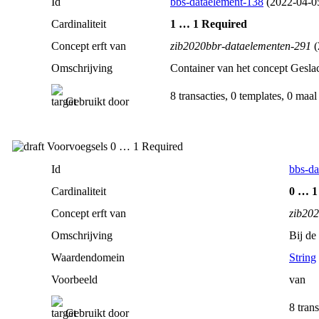
Id
bbs-dataelement-138
(2022‑04‑05
Cardinaliteit
1 … 1 Required
Concept erft van
zib2020bbr-dataelementen-291
(
Omschrijving
Container van het concept Gesla
8 transacties, 0 templates, 0 maal
Gebruikt door
Voorvoegsels 0 … 1 Required
Id
bbs-da
Cardinaliteit
0 … 1
Concept erft van
zib20
Omschrijving
Bij de
Waardendomein
String
Voorbeeld
van
8 tran
Gebruikt door