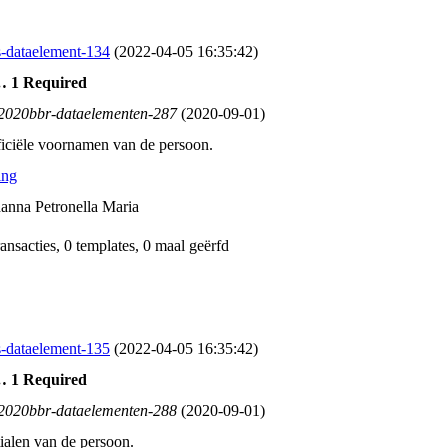
-dataelement-134
(2022‑04‑05 16:35:42)
… 1 Required
b2020bbr-dataelementen-287
(2020‑09‑01)
iciële voornamen van de persoon.
ing
anna Petronella Maria
ransacties, 0 templates, 0 maal geërfd
-dataelement-135
(2022‑04‑05 16:35:42)
… 1 Required
b2020bbr-dataelementen-288
(2020‑09‑01)
tialen van de persoon.