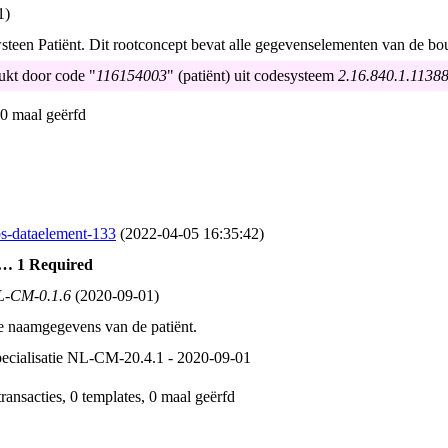
1)
teen Patiënt. Dit rootconcept bevat alle gegevenselementen van de bo
ukt door code "
116154003
" (patiënt) uit codesysteem
2.16.840.1.11388
, 0 maal geërfd
s-dataelement-133
(2022‑04‑05 16:35:42)
 … 1 Required
L-CM-0.1.6
(2020‑09‑01)
 naamgegevens van de patiënt.
ecialisatie
NL-CM-20.4.1 - 2020‑09‑01
transacties, 0 templates, 0 maal geërfd