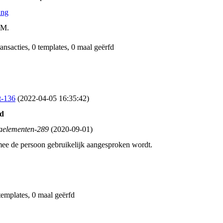
ing
.M.
ransacties, 0 templates, 0 maal geërfd
t-136
(2022‑04‑05 16:35:42)
ed
aelementen-289
(2020‑09‑01)
e de persoon gebruikelijk aangesproken wordt.
 templates, 0 maal geërfd