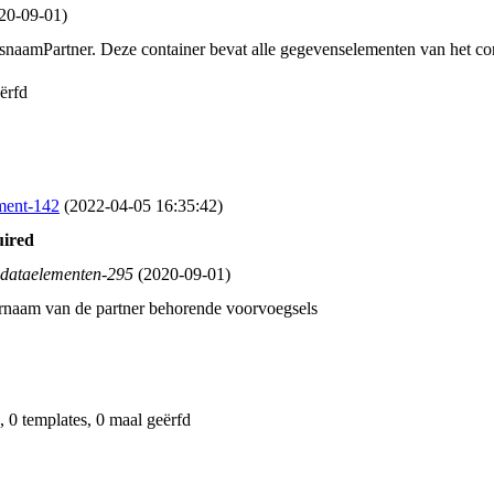
20‑09‑01)
snaamPartner. Deze container bevat alle gegevenselementen van het c
eërfd
ment-142
(2022‑04‑05 16:35:42)
uired
-dataelementen-295
(2020‑09‑01)
ernaam van de partner behorende voorvoegsels
s, 0 templates, 0 maal geërfd