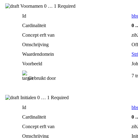
Voornamen 0 … 1 Required
Id
bbs
Cardinaliteit
0 
Concept erft van
zi
Omschrijving
Off
Waardendomein
Str
Voorbeeld
Joh
7 t
Gebruikt door
Initialen 0 … 1 Required
Id
bbs
Cardinaliteit
0 
Concept erft van
zi
Omschrijving
Ini