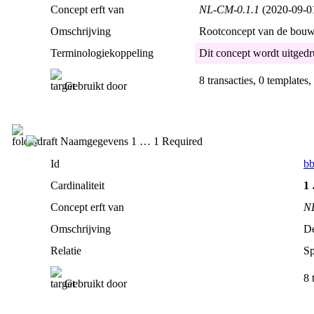
Concept erft van
NL-CM-0.1.1
(2020‑09‑0
Omschrijving
Rootconcept van de bouws
Terminologiekoppeling
Dit concept wordt uitgedr
8 transacties, 0 templates
Gebruikt door
Naamgegevens 1 … 1 Required
Id
bb
Cardinaliteit
1
Concept erft van
N
Omschrijving
De
Relatie
Sp
8 
Gebruikt door