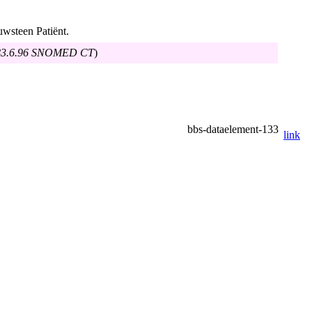
uwsteen Patiënt.
3.6.96
SNOMED CT
)
bbs-dataelement-133
link