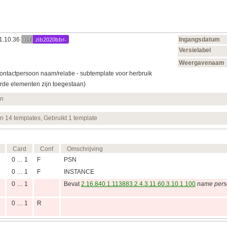
ref
zib2020bbr-
21.10.36
Ingangsdatum
Versielabel
Weergavenaam
ntactpersoon naam/relatie - subtemplate voor herbruik
rde elementen zijn toegestaan)
en
en 14 templates, Gebruikt 1 template
Card
Conf
Omschrijving
0 … 1
F
PSN
0 … 1
F
INSTANCE
0 … 1
Bevat
2.16.840.1.113883.2.4.3.11.60.3.10.1.100
name pers
0 … 1
R