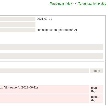
Terug naar index
<<
Terug naar templates
2021‑07‑01
contactpersoon (shared part 2)
Label
on NL - generic
(2018‑06‑11)
(con
rt2)
(con
rt2)