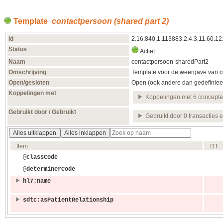
Template
contactpersoon (shared part 2)
Id
2.16.840.1.113883.2.4.3.11.60.1
Status
Actief
Naam
contactpersoon-sharedPart2
Omschrijving
Template voor de weergave van co
Open/gesloten
Open (ook andere dan gedefiniee
Koppelingen met
Koppelingen met 6 concept
Gebruikt door / Gebruikt
Gebruikt door 0 transacties 
Alles uitklappen
Alles inklappen
Item
DT
@classCode
@determinerCode
hl7:name
sdtc:asPatientRelationship