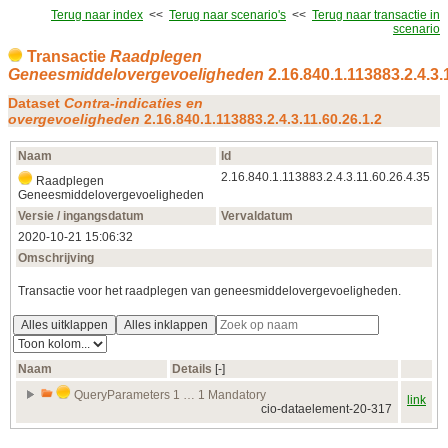
Terug naar index
<<
Terug naar scenario's
<<
Terug naar transactie in
scenario
Transactie
Raadplegen
Geneesmiddelovergevoeligheden
2.16.840.1.113883.2.4.3.
Dataset
Contra-indicaties en
overgevoeligheden
2.16.840.1.113883.2.4.3.11.60.26.1.2
Naam
Id
2.16.840.1.113883.2.4.3.11.60.26.4.35
Raadplegen
Geneesmiddelovergevoeligheden
Versie / ingangsdatum
Vervaldatum
2020‑10‑21 15:06:32
Omschrijving
Transactie voor het raadplegen van geneesmiddelovergevoeligheden.
Alles uitklappen
Alles inklappen
Naam
Details
[‑]
QueryParameters 1 … 1 Mandatory
link
cio-dataelement-20-317