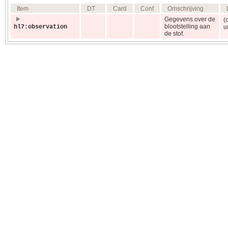
Item
DT
Card
Conf
Omschrijving
Gegevens over de
(
blootstelling aan
hl7:observation
u
de stof.