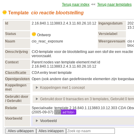
Terug naar index
<<
Terug naar templates
Template
cio reactie blootstelling
Id
2.16.840.1.113883.2.4.3.11.60.26.10.12
Ingangsdatum
202
15:
Status
Versielabel
Ontwerp
Naam
cio_reac_exposure
Weergavenaam
cio 
bloo
Omschrijving
CiO-template voor de blootstelling aan een stof die een reactie
veroorzaakt.
Context
Parent nodes van template element met id
2.16.840.1.113883.2.4.3.11.60.26.10.12
Classificatie
CDA entry level template
Open/gesloten
Open (ook andere dan gedefinieerde elementen zijn toegestaa
Koppelingen
Koppelingen met 1 concept
met
Gebruikt door
Gebruikt door 0 transacties en 3 templates, Gebruikt 0 te
/ Gebruikt
Relatie
Specialisatie: template 2.16.840.1.113883.10.12.303
CDA Obse
ref
ad1bbr-
(2005‑09‑07)
Voorbeeld
Voorbeeld
Alles uitklappen
Alles inklappen