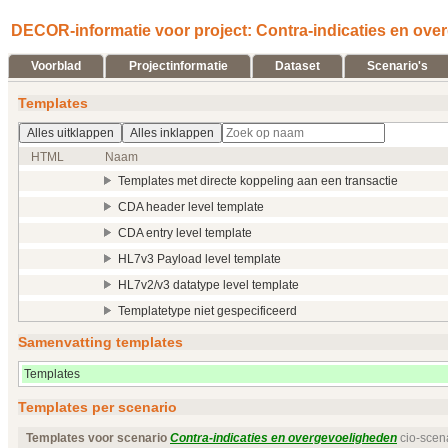
DECOR-informatie voor project: Contra-indicaties en over
Voorblad
Projectinformatie
Dataset
Scenario's
Templates
Alles uitklappen
Alles inklappen
HTML
Naam
Templates met directe koppeling aan een transactie
CDA header level template
CDA entry level template
HL7v3 Payload level template
HL7v2/v3 datatype level template
Templatetype niet gespecificeerd
Samenvatting templates
Templates
Templates per scenario
Templates voor scenario
Contra-indicaties en overgevoeligheden
cio-scen