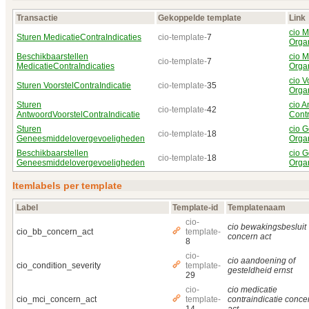
Transactie
Gekoppelde template
Link
cio M
Sturen MedicatieContraIndicaties
cio-template-
7
Orga
Beschikbaarstellen
cio M
cio-template-
7
MedicatieContraIndicaties
Orga
cio V
Sturen VoorstelContraIndicatie
cio-template-
35
Orga
Sturen
cio A
cio-template-
42
AntwoordVoorstelContraIndicatie
Contr
Sturen
cio 
cio-template-
18
Geneesmiddelovergevoeligheden
Orga
Beschikbaarstellen
cio 
cio-template-
18
Geneesmiddelovergevoeligheden
Orga
Itemlabels per template
Label
Template-id
Templatenaam
cio-
cio bewakingsbesluit
cio_bb_concern_act
template-
concern act
8
cio-
cio aandoening of
cio_condition_severity
template-
gesteldheid ernst
29
cio-
cio medicatie
cio_mci_concern_act
template-
contraindicatie conce