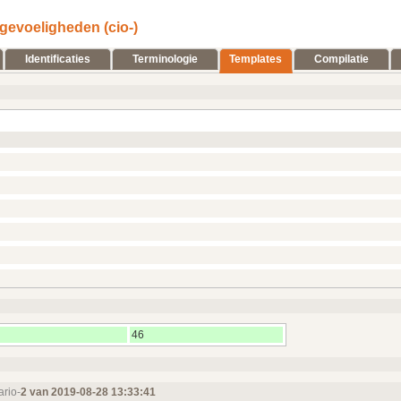
gevoeligheden (cio-)
Identificaties
Terminologie
Templates
Compilatie
46
ario-
2 van 2019‑08‑28 13:33:41