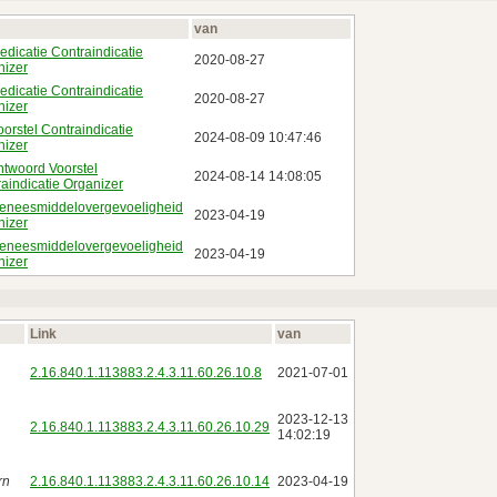
van
edicatie Contraindicatie
2020‑08‑27
nizer
edicatie Contraindicatie
2020‑08‑27
nizer
oorstel Contraindicatie
2024‑08‑09 10:47:46
nizer
ntwoord Voorstel
2024‑08‑14 14:08:05
aindicatie Organizer
Geneesmiddelovergevoeligheid
2023‑04‑19
nizer
Geneesmiddelovergevoeligheid
2023‑04‑19
nizer
Link
van
2.16.840.1.113883.2.4.3.11.60.26.10.8
2021‑07‑01
2023‑12‑13
2.16.840.1.113883.2.4.3.11.60.26.10.29
14:02:19
rn
2.16.840.1.113883.2.4.3.11.60.26.10.14
2023‑04‑19