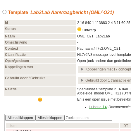
Template
Lab2Lab Aanvraagbericht (OML^O21)
Id
2.16.840.1.113883.2.4.3.11.60.25
Status
Ontwerp
Naam
OML_O21_Lab2Lab
Omschrijving
-
Context
Padnaam /hl7v2:OML_O21
Classificatie
HL7v2/v3 message level template
Open/gesloten
Open (ook andere dan gedefiniee
Koppelingen met
Koppelingen met 17 concep
Gebruikt door / Gebruikt
Gebruikt door 1 transactie e
Relatie
Specialisatie: template 2.16.840
Afgeleide: model OML_R21
(DYN
Er is een open issue met betrekking
lu-issue-
14
:
Documentatie 
Alles uitklappen
Alles inklappen
Item
DT