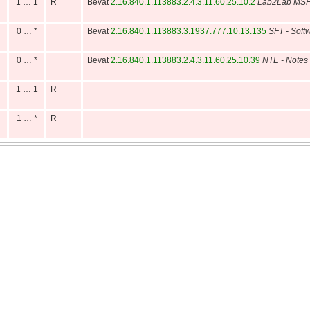
1 … 1
R
Bevat
2.16.840.1.113883.2.4.3.11.60.25.10.2
Lab2Lab MSH
0 … *
Bevat
2.16.840.1.113883.3.1937.777.10.13.135
SFT - Soft
0 … *
Bevat
2.16.840.1.113883.2.4.3.11.60.25.10.39
NTE - Note
1 … 1
R
1 … *
R