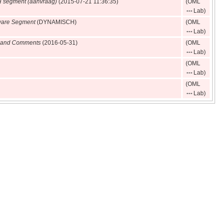
 segment (aanvraag)
(2015‑07‑21 11:36:35)
(OML
Lab)
ware Segment
(DYNAMISCH)
(OML
Lab)
s and Comments
(2016‑05‑31)
(OML
Lab)
(OML
Lab)
(OML
Lab)