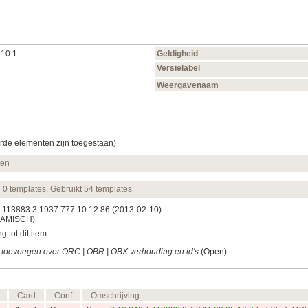
.10.1
Geldigheid
Versielabel
Weergavenaam
rde elementen zijn toegestaan)
ten
n 0 templates, Gebruikt 54 templates
.1.113883.3.1937.777.10.12.86
(2013‑02‑10)
AMISCH)
 tot dit item:
toevoegen over ORC | OBR | OBX verhouding en id's
(Open)
Card
Conf
Omschrijving