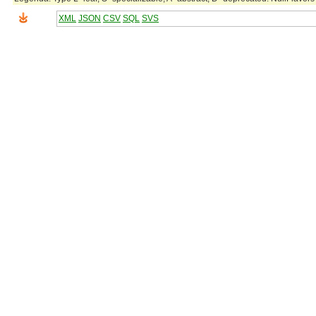
XML
JSON
CSV
SQL
SVS