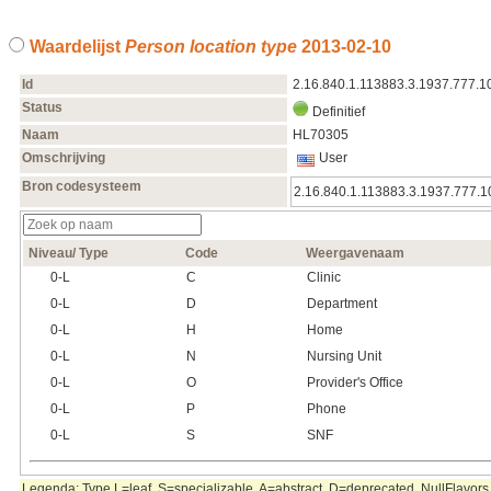
Waardelijst
Person location type
2013‑02‑10
Id
2.16.840.1.113883.3.1937.777.1
Status
Definitief
Naam
HL70305
Omschrijving
User
Bron codesysteem
2.16.840.1.113883.3.1937.777.1
Niveau/ Type
Code
Weergavenaam
0‑L
C
Clinic
0‑L
D
Department
0‑L
H
Home
0‑L
N
Nursing Unit
0‑L
O
Provider's Office
0‑L
P
Phone
0‑L
S
SNF
Legenda: Type L=leaf, S=specializable, A=abstract, D=deprecated. NullFlavors 