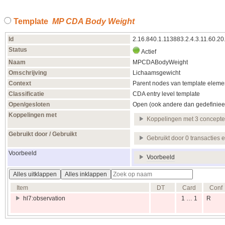
Template
MP CDA Body Weight
Id
2.16.840.1.113883.2.4.3.11.60.20
Status
Actief
Naam
MPCDABodyWeight
Omschrijving
Lichaamsgewicht
Context
Parent nodes van template elemen
Classificatie
CDA entry level template
Open/gesloten
Open (ook andere dan gedefiniee
Koppelingen met
Koppelingen met 3 concept
Gebruikt door / Gebruikt
Gebruikt door 0 transacties 
Voorbeeld
Voorbeeld
Alles uitklappen
Alles inklappen
Item
DT
Card
Conf
hl7:observation
1 … 1
R