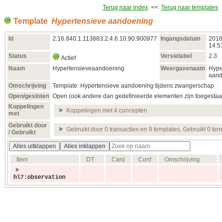
Terug naar index
<<
Terug naar templates
Template
Hypertensieve aandoening
Id
2.16.840.1.113883.2.4.6.10.90.900977
Ingangsdatum
2016
14:5
Status
Versielabel
2.3
Actief
Naam
Hypertensieveaandoening
Weergavenaam
Hype
aand
Omschrijving
Template: Hypertensieve aandoening tijdens zwangerschap
Open/gesloten
Open (ook andere dan gedefinieerde elementen zijn toegestaa
Koppelingen
Koppelingen met 4 concepten
met
Gebruikt door
Gebruikt door 0 transacties en 9 templates, Gebruikt 0 te
/ Gebruikt
Alles uitklappen
Alles inklappen
Item
DT
Card
Conf
Omschrijving
hl7:observation