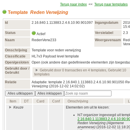
Terug naar index
<<
Terug naar templates
Template
Reden Verwijzing
Id
2.16.840.1.113883.2.4.6.10.90.901097
Ingangsdatum
201
15:4
Status
Versielabel
2.3
Actief
Naam
RedenVerw233
Weergavenaam
Red
Verw
Omschrijving
Template voor reden verwijzing
Classificatie
HL7v3 Payload level template
Open/gesloten
Open (ook andere dan gedefinieerde elementen zijn toegesta
Gebruikt door /
Gebruikt door 0 transacties en 4 templates, Gebruikt 10
Gebruikt
templates
Relatie
Adaptatie: template 2.16.840.1.113883.2.4.6.10.90.901050
Re
Verwijzing
(2016‑12‑02 14:02:02)
Alles uitklappen
Alles inklappen
Item
DT
Card
Conf
Omschrijving
L
Keuze
Elementen om uit te kiezen:
hl7:organizer ingevoegd uit temp
2.16.840.1.113883.2.4.6.10.90.
Reden Verwijzing (Algemene
anamnese)
(2016‑12‑02 11:18:2