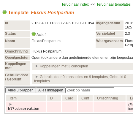
Terug naar index
<<
Terug naar templates
Template
Fluxus Postpartum
Id
2.16.840.1.113883.2.4.6.10.90.901054
Ingangsdatum
2016
16:5
Status
Versielabel
2.3
Actief
Naam
FluxusPostpartum
Weergavenaam
Flux
Post
Omschrijving
Fluxus Postpartum
Open/gesloten
Open (ook andere dan gedefinieerde elementen zijn toegestaa
Koppelingen
Koppelingen met 3 concepten
met
Gebruikt door
Gebruikt door 0 transacties en 9 templates, Gebruikt 0
/ Gebruikt
templates
Alles uitklappen
Alles inklappen
Item
DT
Card
Conf
Omschrijving
L
(Fl
hl7:observation
tu