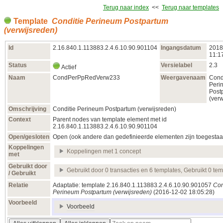
Terug naar index
<<
Terug naar templates
Template
Conditie Perineum Postpartum
(verwijsreden)
Id
2.16.840.1.113883.2.4.6.10.90.901104
Ingangsdatum
2018
11:1
Status
Versielabel
2.3
Actief
Naam
CondPerPpRedVerw233
Weergavenaam
Cond
Peri
Post
(verw
Omschrijving
Conditie Perineum Postpartum (verwijsreden)
Context
Parent nodes van template element met id
2.16.840.1.113883.2.4.6.10.90.901104
Open/gesloten
Open (ook andere dan gedefinieerde elementen zijn toegestaa
Koppelingen
Koppelingen met 1 concept
met
Gebruikt door
Gebruikt door 0 transacties en 6 templates, Gebruikt 0 te
/ Gebruikt
Relatie
Adaptatie: template 2.16.840.1.113883.2.4.6.10.90.901057
Con
Perineum Postpartum (verwijsreden)
(2016‑12‑02 18:05:28)
Voorbeeld
Voorbeeld