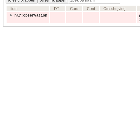
Alles uitklappen
Alles inklappen
Item
DT
Card
Conf
Omschrijving
hl7:observation