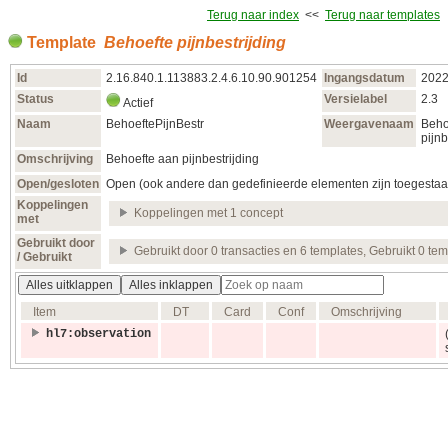
Terug naar index
<<
Terug naar templates
Template
Behoefte pijnbestrijding
Id
2.16.840.1.113883.2.4.6.10.90.901254
Ingangsdatum
2022
Status
Versielabel
2.3
Actief
Naam
BehoeftePijnBestr
Weergavenaam
Beho
pijnb
Omschrijving
Behoefte aan pijnbestrijding
Open/gesloten
Open (ook andere dan gedefinieerde elementen zijn toegestaa
Koppelingen
Koppelingen met 1 concept
met
Gebruikt door
Gebruikt door 0 transacties en 6 templates, Gebruikt 0 te
/ Gebruikt
Alles uitklappen
Alles inklappen
Item
DT
Card
Conf
Omschrijving
hl7:observation