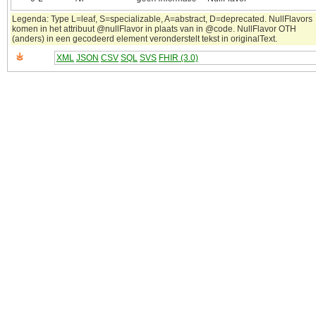
Legenda: Type L=leaf, S=specializable, A=abstract, D=deprecated. NullFlavors
komen in het attribuut @nullFlavor in plaats van in @code. NullFlavor OTH
(anders) in een gecodeerd element veronderstelt tekst in originalText.
XML
JSON
CSV
SQL
SVS
FHIR (3.0)