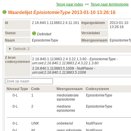
Terug naar index
<<
Terug naar terminologie
Waardelijst
EpisiotomieType
2013‑01‑10 13:26:16
Id
2.16.840.1.113883.2.4.11.161
Ingangsdatum
2013‑01‑10
13:26:16
Status
Versielabel
Definitief
Naam
EpisiotomieType
Weergavenaam
EpisiotomieT
Gebruik: 2
2 bron
2.16.840.1.113883.2.4.3.22.1.3.60 -
EpisiotomieType
-
codesystemen
urn:oid:2.16.840.1.113883.2.4.3.22.1.3.60
2.16.840.1.113883.5.1008 -
NullFlavor
-
urn:oid:2.16.840.1.113883.5.1008
Niveau/ Type
Code
Weergavenaam
Codesysteem
0‑L
1
mediolaterale
EpisiotomieType
episiotomie
0‑L
2
mediane
EpisiotomieType
episiotomie
0‑L
UNK
onbekend
NullFlavor
0‑L
NI
geen informatie
NullFlavor