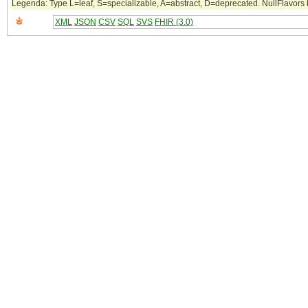
Legenda: Type L=leaf, S=specializable, A=abstract, D=deprecated. NullFlavors k
XML
JSON
CSV
SQL
SVS
FHIR (3.0)