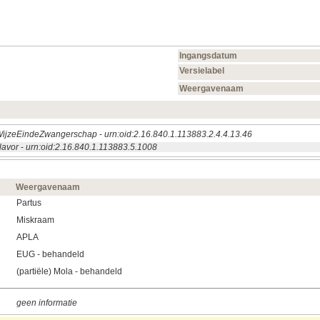
Ingangsdatum
Versielabel
Weergavenaam
ijzeEindeZwangerschap
-
urn:oid:2.16.840.1.113883.2.4.4.13.46
lavor
-
urn:oid:2.16.840.1.113883.5.1008
Weergavenaam
Partus
Miskraam
APLA
EUG - behandeld
(partiële) Mola - behandeld
geen informatie