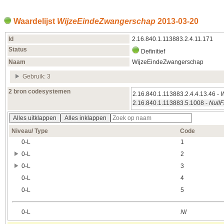
Waardelijst
WijzeEindeZwangerschap
2013‑03‑20
Id
2.16.840.1.113883.2.4.11.171
Status
Definitief
Naam
WijzeEindeZwangerschap
Gebruik: 3
2 bron codesystemen
2.16.840.1.113883.2.4.4.13.46 -
W
2.16.840.1.113883.5.1008 -
NullF
Alles uitklappen
Alles inklappen
Niveau/ Type
Code
0‑L
1
0‑L
2
0‑L
3
0‑L
4
0‑L
5
0‑L
NI