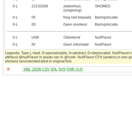
0‑L
22232009
ziekenhuis
SNOMED
(omgeving)
0‑L
05
Nog niet bepaald
Baringslocatie
0‑L
00
Geen voorkeur
Baringslocatie
0‑L
UNK
Onbekend
NullFlavor
0‑L
NI
Geen informatie
NullFlavor
Legenda: Type L=leaf, S=specializable, A=abstract, D=deprecated. NullFlavors
attribuut @nullFlavor in plaats van in @code. NullFlavor OTH (anders) in een 
element veronderstelt tekst in originalText.
XML
JSON
CSV
SQL
SVS
FHIR (3.0)