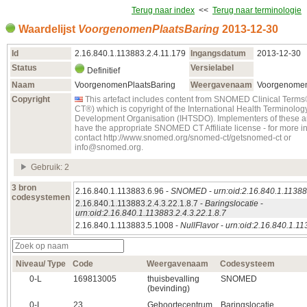
Terug naar index
<<
Terug naar terminologie
Waardelijst
VoorgenomenPlaatsBaring
2013‑12‑30
Id
2.16.840.1.113883.2.4.11.179
Ingangsdatum
2013‑12‑30
Status
Versielabel
Definitief
Naam
VoorgenomenPlaatsBaring
Weergavenaam
Voorgenomen
Copyright
This artefact includes content from SNOMED Clinical Te
CT®) which is copyright of the International Health Terminolo
Development Organisation (IHTSDO). Implementers of these ar
have the appropriate SNOMED CT Affiliate license - for more i
contact http://www.snomed.org/snomed-ct/getsnomed-ct or
info@snomed.org.
Gebruik: 2
3 bron
2.16.840.1.113883.6.96 -
SNOMED
-
urn:oid:2.16.840.1.11388
codesystemen
2.16.840.1.113883.2.4.3.22.1.8.7 -
Baringslocatie
-
urn:oid:2.16.840.1.113883.2.4.3.22.1.8.7
2.16.840.1.113883.5.1008 -
NullFlavor
-
urn:oid:2.16.840.1.1
Niveau/ Type
Code
Weergavenaam
Codesysteem
0‑L
169813005
thuisbevalling
SNOMED
(bevinding)
0‑L
23
Geboortecentrum
Baringslocatie