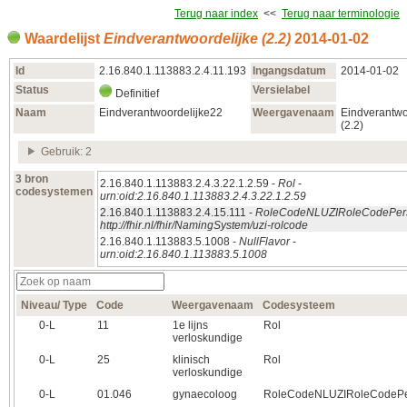
Terug naar index
<<
Terug naar terminologie
Waardelijst
Eindverantwoordelijke (2.2)
2014‑01‑02
Id
2.16.840.1.113883.2.4.11.193
Ingangsdatum
2014‑01‑02
Status
Versielabel
Definitief
Naam
Eindverantwoordelijke22
Weergavenaam
Eindverantwo
(2.2)
Gebruik: 2
3 bron
2.16.840.1.113883.2.4.3.22.1.2.59 -
Rol
-
codesystemen
urn:oid:2.16.840.1.113883.2.4.3.22.1.2.59
2.16.840.1.113883.2.4.15.111 -
RoleCodeNLUZIRoleCodePer
http://fhir.nl/fhir/NamingSystem/uzi-rolcode
2.16.840.1.113883.5.1008 -
NullFlavor
-
urn:oid:2.16.840.1.113883.5.1008
Niveau/ Type
Code
Weergavenaam
Codesysteem
0‑L
11
1e lijns
Rol
verloskundige
0‑L
25
klinisch
Rol
verloskundige
0‑L
01.046
gynaecoloog
RoleCodeNLUZIRoleCodeP