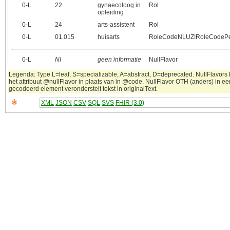
0‑L
22
gynaecoloog in
Rol
opleiding
0‑L
24
arts-assistent
Rol
0‑L
01.015
huisarts
RoleCodeNLUZIRoleCodeP
0‑L
NI
geen informatie
NullFlavor
Legenda: Type L=leaf, S=specializable, A=abstract, D=deprecated. NullFlavors
het attribuut @nullFlavor in plaats van in @code. NullFlavor OTH (anders) in ee
gecodeerd element veronderstelt tekst in originalText.
XML
JSON
CSV
SQL
SVS
FHIR (3.0)