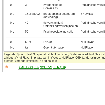
0‑L
30
(verdenking op)
Pediatrische verwij
Convulsies
0‑L
161838002
probleem met eetgedrag
SNOMED
(bevinding)
0‑L
40
(te verwachten)
Pediatrische verwij
Onttrekkingsverschijnselen
0‑L
50
Psychosociale indicatie
Pediatrische verwij
0‑L
OTH
Overig
NullFlavor
0‑L
NI
Geen informatie
NullFlavor
Legenda: Type L=leaf, S=specializable, A=abstract, D=deprecated. NullFlavors
attribuut @nullFlavor in plaats van in @code. NullFlavor OTH (anders) in een 
element veronderstelt tekst in originalText.
XML
JSON
CSV
SQL
SVS
FHIR (3.0)