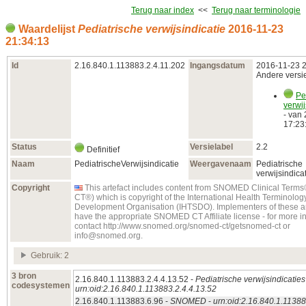
Terug naar index
<<
Terug naar terminologie
Waardelijst
Pediatrische verwijsindicatie
2016‑11‑23
21:34:13
Id
2.16.840.1.113883.2.4.11.202
Ingangsdatum
2016‑11‑23 2
Andere versie
Pe
verwij
- van
17:23
Status
Versielabel
2.2
Definitief
Naam
PediatrischeVerwijsindicatie
Weergavenaam
Pediatrische
verwijsindica
Copyright
This artefact includes content from SNOMED Clinical Te
CT®) which is copyright of the International Health Terminolo
Development Organisation (IHTSDO). Implementers of these ar
have the appropriate SNOMED CT Affiliate license - for more i
contact http://www.snomed.org/snomed-ct/getsnomed-ct or
info@snomed.org.
Gebruik: 2
3 bron
2.16.840.1.113883.2.4.4.13.52 -
Pediatrische verwijsindicaties
codesystemen
urn:oid:2.16.840.1.113883.2.4.4.13.52
2.16.840.1.113883.6.96 -
SNOMED
-
urn:oid:2.16.840.1.11388