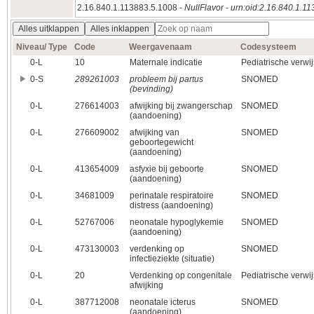
2.16.840.1.113883.5.1008 -
NullFlavor
-
urn:oid:2.16.840.1.1
Alles uitklappen
Alles inklappen
Niveau/ Type
Code
Weergavenaam
Codesysteem
0‑L
10
Maternale indicatie
Pediatrische verwij
0‑S
289261003
probleem bij partus
SNOMED
(bevinding)
0‑L
276614003
afwijking bij zwangerschap
SNOMED
(aandoening)
0‑L
276609002
afwijking van
SNOMED
geboortegewicht
(aandoening)
0‑L
413654009
asfyxie bij geboorte
SNOMED
(aandoening)
0‑L
34681009
perinatale respiratoire
SNOMED
distress (aandoening)
0‑L
52767006
neonatale hypoglykemie
SNOMED
(aandoening)
0‑L
473130003
verdenking op
SNOMED
infectieziekte (situatie)
0‑L
20
Verdenking op congenitale
Pediatrische verwij
afwijking
0‑L
387712008
neonatale icterus
SNOMED
(aandoening)