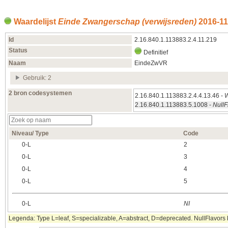
Waardelijst
Einde Zwangerschap (verwijsreden)
2016‑11
Id
2.16.840.1.113883.2.4.11.219
Status
Definitief
Naam
EindeZwVR
Gebruik: 2
2 bron codesystemen
2.16.840.1.113883.2.4.4.13.46 -
W
2.16.840.1.113883.5.1008 -
NullF
Niveau/ Type
Code
0‑L
2
0‑L
3
0‑L
4
0‑L
5
0‑L
NI
Legenda: Type L=leaf, S=specializable, A=abstract, D=deprecated. NullFlavors k