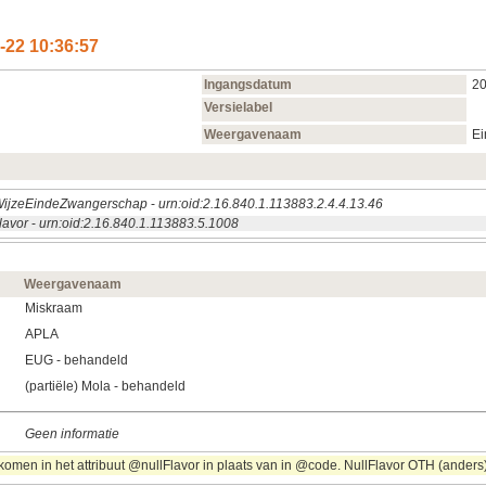
‑22 10:36:57
Ingangsdatum
20
Versielabel
Weergavenaam
Ei
ijzeEindeZwangerschap
-
urn:oid:2.16.840.1.113883.2.4.4.13.46
lavor
-
urn:oid:2.16.840.1.113883.5.1008
Weergavenaam
Miskraam
APLA
EUG - behandeld
(partiële) Mola - behandeld
Geen informatie
omen in het attribuut @nullFlavor in plaats van in @code. NullFlavor OTH (anders) 