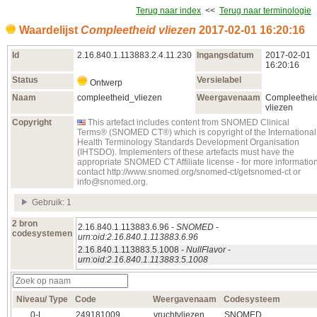
Terug naar index
<<
Terug naar terminologie
Waardelijst
Compleetheid vliezen
2017‑02‑01 16:20:16
Id
2.16.840.1.113883.2.4.11.230
Ingangsdatum
2017‑02‑01
16:20:16
Status
Versielabel
Ontwerp
Naam
compleetheid_vliezen
Weergavenaam
Compleethei
vliezen
Copyright
This artefact includes content from SNOMED Clinical
Terms® (SNOMED CT®) which is copyright of the International
Health Terminology Standards Development Organisation
(IHTSDO). Implementers of these artefacts must have the
appropriate SNOMED CT Affiliate license - for more informatio
contact http://www.snomed.org/snomed-ct/getsnomed-ct or
info@snomed.org.
Gebruik: 1
2 bron
2.16.840.1.113883.6.96 -
SNOMED
-
codesystemen
urn:oid:2.16.840.1.113883.6.96
2.16.840.1.113883.5.1008 -
NullFlavor
-
urn:oid:2.16.840.1.113883.5.1008
Niveau/ Type
Code
Weergavenaam
Codesysteem
0‑L
249181009
vruchtvliezen
SNOMED