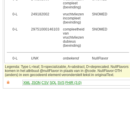
compleet
(bevinding)
0‑L
249182002
vruchtvliezen
SNOMED
incompleet
(bevinding)
0‑L
29751000146103
compleetheid
SNOMED
van
vruchtvliezen
dubieus
(bevinding)
0‑L
UNK
onbekend
NullFlavor
Legenda: Type L=leaf, S=specializable, A=abstract, D=deprecated. NullFlavors
komen in het attribuut @nullFlavor in plaats van in @code. NullFlavor OTH
(anders) in een gecodeerd element veronderstelt tekst in originalText.
XML
JSON
CSV
SQL
SVS
FHIR (3.0)