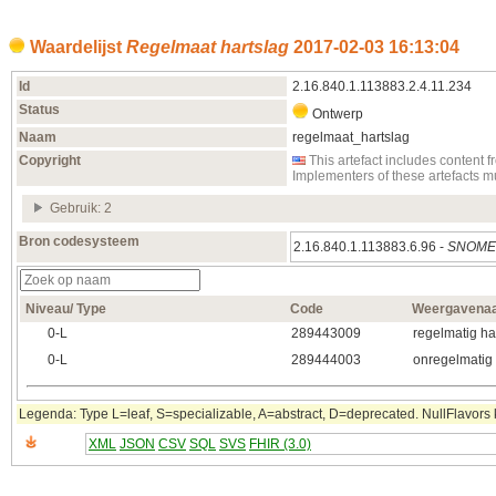
Waardelijst
Regelmaat hartslag
2017‑02‑03 16:13:04
Id
2.16.840.1.113883.2.4.11.234
Status
Ontwerp
Naam
regelmaat_hartslag
Copyright
This artefact includes conten
Implementers of these artefacts 
Gebruik: 2
Bron codesysteem
2.16.840.1.113883.6.96 -
SNOM
Niveau/ Type
Code
Weergavena
0‑L
289443009
regelmatig ha
0‑L
289444003
onregelmatig 
Legenda: Type L=leaf, S=specializable, A=abstract, D=deprecated. NullFlavors k
XML
JSON
CSV
SQL
SVS
FHIR (3.0)