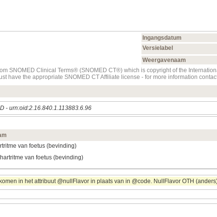
Ingangsdatum
Versielabel
Weergavenaam
t from SNOMED Clinical Terms® (SNOMED CT®) which is copyright of the Internati
must have the appropriate SNOMED CT Affiliate license - for more information con
ED
-
urn:oid:2.16.840.1.113883.6.96
am
rtritme van foetus (bevinding)
hartritme van foetus (bevinding)
omen in het attribuut @nullFlavor in plaats van in @code. NullFlavor OTH (anders) 