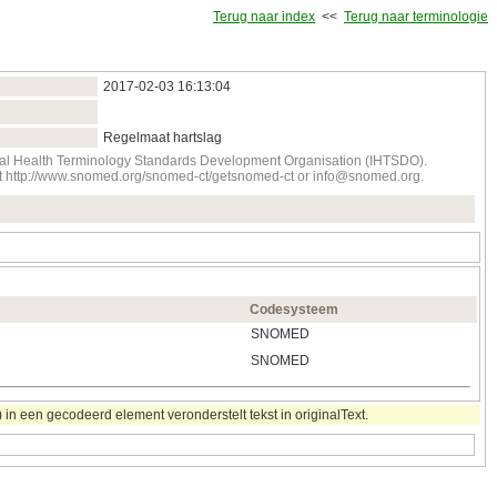
Terug naar index
<<
Terug naar terminologie
2017‑02‑03 16:13:04
Regelmaat hartslag
onal Health Terminology Standards Development Organisation (IHTSDO).
tact http://www.snomed.org/snomed-ct/getsnomed-ct or info@snomed.org.
Codesysteem
SNOMED
SNOMED
in een gecodeerd element veronderstelt tekst in originalText.